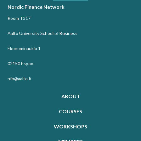
Nordic Finance Network
Room T317
Aalto University School of Business
Ekonominaukio 1
02150 Espoo
nfn@aalto.fi
ABOUT
COURSES
WORKSHOPS